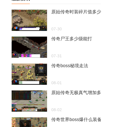
原始传奇时装碎片值多少元宝啊
07-30
传奇尸王多少级能打
07-31
传奇boss秘境走法
08-01
原始传奇无极真气增加多少道术
08-02
传奇世界boss爆什么装备