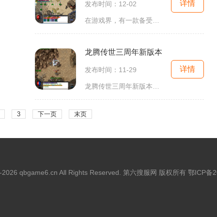
详情
发布时间：12-02
在游戏界，有一款备受期待的游戏即将面世——2021年传世手游。作为经典网游《传世》的全新移动端版本，这款游戏将延续原作的核心玩法，并加入了许多创新的元素，为玩家带来全新
龙腾传世三周年新版本
详情
发布时间：11-29
龙腾传世三周年新版本于近日正式上线，引起了广大玩家的热情回响。作为一款经典的多人在线角色扮演游戏，龙腾传世一直以来凭借其精美的画面、丰富的玩法和富有情怀的剧情深受
3
下一页
末页
15-2026 qbgame6.cn All Rights Reserved. 第六搜服网 版权所有
鄂ICP备2