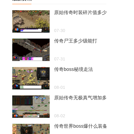
原始传奇时装碎片值多少元宝啊
07-30
传奇尸王多少级能打
07-31
传奇boss秘境走法
08-01
原始传奇无极真气增加多少道术
08-02
传奇世界boss爆什么装备