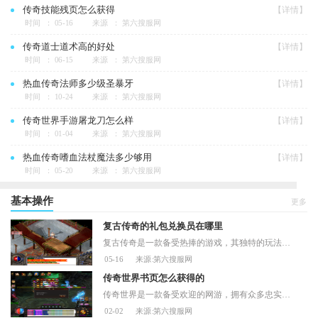
传奇技能残页怎么获得
【详情】
时间 ： 05-16
来源 ： 第六搜服网
传奇道士道术高的好处
【详情】
时间 ： 06-15
来源 ： 第六搜服网
热血传奇法师多少级圣暴牙
【详情】
时间 ： 10-24
来源 ： 第六搜服网
传奇世界手游屠龙刀怎么样
【详情】
时间 ： 01-04
来源 ： 第六搜服网
热血传奇嗜血法杖魔法多少够用
【详情】
时间 ： 05-20
来源 ： 第六搜服网
基本操作
更多
复古传奇的礼包兑换员在哪里
复古传奇是一款备受热捧的游戏，其独特的玩法和精美的画面设计吸引了众多玩家的青睐。为了让玩家们更好地体验游戏，游戏公司推出了多种礼包，其中包含了众多珍贵的道具和装备
05-16
来源:第六搜服网
传奇世界书页怎么获得的
传奇世界是一款备受欢迎的网游，拥有众多忠实玩家。玩家可以通过击败BOSS、挖宝、洞穴探险等方式获取各种各样的物品和道具，其中最为珍贵的莫过于传奇世界书页。获取书页不仅可
02-02
来源:第六搜服网