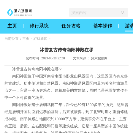
主页
修行系统
任务攻略
基本操作
游
当前位置：
主页
>
游戏新闻
>
冰雪复古传奇南阳神殿在哪
发布时间 : 2023-06-28 22:38
文章来源 ： 第六搜服网
冰雪复古传奇南阳神殿在哪？
南阳神殿位于中国河南省南阳市卧龙山风景区内，这里景区内有众多
的古建筑、历史传说和自然风景。南阳神殿是风景区内最为著名的旅游景
点之一，它是一座历史悠久、建筑精美的古建筑，同时也是冰雪复古传奇
中一个不可多得的场景。
南阳神殿始建于唐朝武德二年，距今已经有1300多年的历史。这里曾
经是唐朝开国功臣尉迟恭的墓所，后来被废弃，到了北宋时期才重新修建
成神殿。南阳神殿占地面积约10000平方米，建筑群分布在平台上，主要
有正殿、后殿、左右配殿和门楼等建筑组成。它是一座典型的中国传统建