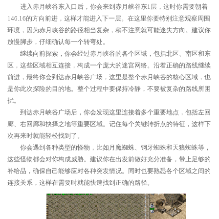
进入赤月峡谷东入口后，你会来到赤月峡谷东1层，这时你需要朝着
146.16的方向前进，这样才能进入下一层。在这里你要特别注意观察周围
环境，因为赤月峡谷的路径相当复杂，稍不注意就可能迷失方向。建议你
放慢脚步，仔细确认每一个转弯处。
继续向前探索，你会经过赤月峡谷的各个区域，包括北区、南区和东
区，这些区域相互连接，构成一个庞大的迷宫网络。沿着正确的路线继续
前进，最终你会到达赤月峡谷广场，这里是整个赤月峡谷的核心区域，也
是你此次探险的目的地。整个过程中要保持冷静，不要被复杂的路线所困
扰。
到达赤月峡谷广场后，你会发现这里连接着多个重要地点，包括左回
廊、右回廊和抉择之地等重要区域。记住每个关键转折点的特征，这样下
次再来时就能轻松找到了。
你会遇到各种类型的怪物，比如月魔蜘蛛、钢牙蜘蛛和天狼蜘蛛等，
这些怪物都会对你构成威胁。建议你在出发前做好充分准备，带上足够的
补给品，确保自己能够应对各种突发情况。同时也要熟悉各个区域之间的
连接关系，这样在需要时就能快速找到正确的路径。