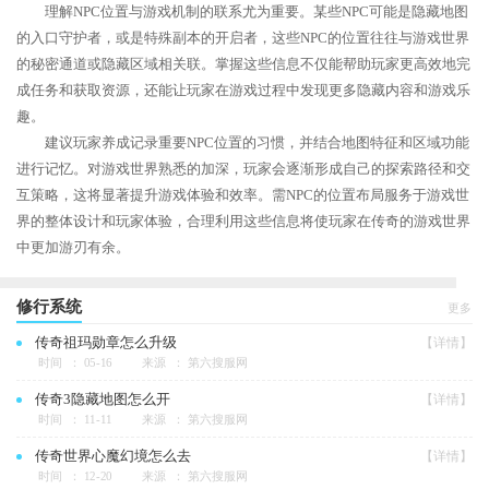
理解NPC位置与游戏机制的联系尤为重要。某些NPC可能是隐藏地图
的入口守护者，或是特殊副本的开启者，这些NPC的位置往往与游戏世界
的秘密通道或隐藏区域相关联。掌握这些信息不仅能帮助玩家更高效地完
成任务和获取资源，还能让玩家在游戏过程中发现更多隐藏内容和游戏乐
趣。
建议玩家养成记录重要NPC位置的习惯，并结合地图特征和区域功能
进行记忆。对游戏世界熟悉的加深，玩家会逐渐形成自己的探索路径和交
互策略，这将显著提升游戏体验和效率。需NPC的位置布局服务于游戏世
界的整体设计和玩家体验，合理利用这些信息将使玩家在传奇的游戏世界
中更加游刃有余。
修行系统
更多
传奇祖玛勋章怎么升级
【详情】
时间 ： 05-16
来源 ： 第六搜服网
传奇3隐藏地图怎么开
【详情】
时间 ： 11-11
来源 ： 第六搜服网
传奇世界心魔幻境怎么去
【详情】
时间 ： 12-20
来源 ： 第六搜服网