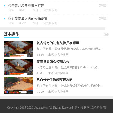
传奇赤月装备在哪里打造
【详情】
时间 ： 02-01
来源 ： 第六搜服网
热血传奇最厉害的怪物是谁
【详情】
时间 ： 07-12
来源 ： 第六搜服网
基本操作
更多
复古传奇的礼包兑换员在哪里
复古传奇是一款备受热捧的游戏，其独特的玩法和精美的画面设计吸引了众多玩家的青睐。为了让玩家们更好地体验游戏，游戏公司推出了多种礼包，其中包含了众多珍贵的道具和装备
05-16
来源:第六搜服网
传奇世界怎么控制烈火
《传奇世界》是一款众所周知的 MMORPG 游戏，其中玩家通过打怪、升级、获取装备和赚取金币来提升自己的角色和战斗能力。在游戏中，有很多强力的技能和法术，其中一种非常有威力的
07-11
来源:第六搜服网
热血传奇手游精英怪攻略
热血传奇手游是一款非常受欢迎的游戏，游戏中出现的精英怪是不可避免的挑战，因为它们强大的攻击力和高耐久度。如果你要获得丰厚的奖励并提高游戏进程，解决精英怪攻略是必不
10-29
来源:第六搜服网
Copyright 2015-2026 qbgame6.cn All Rights Reserved. 第六搜服网 版权所有
鄂