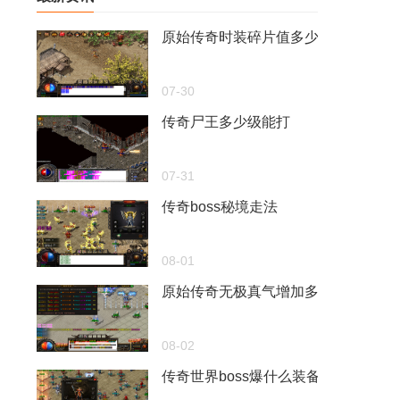
原始传奇时装碎片值多少元宝啊
07-30
传奇尸王多少级能打
07-31
传奇boss秘境走法
08-01
原始传奇无极真气增加多少道术
08-02
传奇世界boss爆什么装备