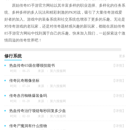
原始传奇85手游官方网站以其丰富多样的职业选择、多样化的任务系
统、多种多样的多人玩法和精彩刺激的PK对战，吸引了大量传奇游戏爱
好者的加入。游戏中的装备系统和社交系统也增添了更多的乐趣。无论是
对传奇游戏的老玩家，还是对传奇题材感兴趣的新玩家，都能在原始传奇
85手游官方网站中找到属于自己的乐趣。快来加入我们，一起探索这个激
情四溢的传奇世界吧！
修行系统
更多
热血传奇65级在哪领技能书
【详情】
时间 ： 06-25
来源 ： 第六搜服网
传奇比奇雕像坐标
【详情】
时间 ： 07-24
来源 ： 第六搜服网
传奇赤月蜘蛛爆装备吗
【详情】
时间 ： 01-20
来源 ： 第六搜服网
热血传奇治疗项链每秒回复多少血
【详情】
时间 ： 02-10
来源 ： 第六搜服网
传奇尸魔洞有什么怪物
【详情】