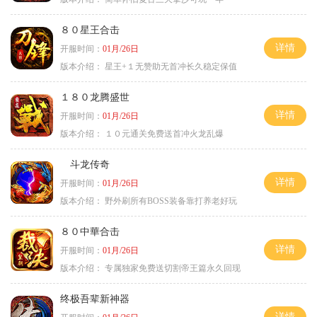
８０星王合击
详情
开服时间：
01月/26日
版本介绍：
星王+１无赞助无首冲长久稳定保值
１８０龙腾盛世
详情
开服时间：
01月/26日
版本介绍：
１０元通关免费送首冲火龙乱爆
斗龙传奇
详情
开服时间：
01月/26日
版本介绍：
野外刷所有BOSS装备靠打养老好玩
８０中華合击
详情
开服时间：
01月/26日
版本介绍：
专属独家免费送切割帝王篇永久回现
终极吾辈新神器
详情