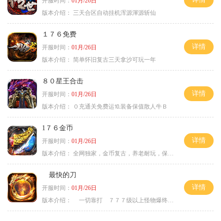
开服时间：
01月/26日
版本介绍：
三天合区自动挂机浑源渾源斩仙
１７６免费
详情
开服时间：
01月/26日
版本介绍：
简单怀旧复古三天拿沙可玩一年
８０星王合击
详情
开服时间：
01月/26日
版本介绍：
０充通关免费运⒑装备保值散人牛Ｂ
1７６金币
详情
开服时间：
01月/26日
版本介绍：
全网独家，金币复古，养老耐玩，保底回収
最快的刀
详情
开服时间：
01月/26日
版本介绍：
一切靠打 ７７７级以上怪物爆终极