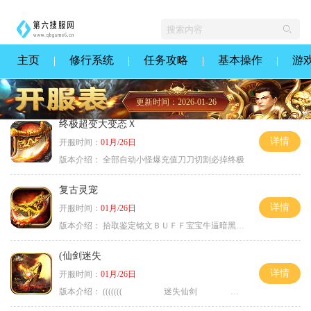
主页
修行系统
任务攻略
基本操作
游
更新时间：2026-01-26
终极超变大变态Ｘ
详情
开服时间：
01月/26日
版本介绍：
全部自动小怪爆充值刀刀切割必掉终极
复古灵宠
详情
开服时间：
01月/26日
版本介绍：
拾取鉴定铭文ＢＵＦＦ宝宝牛逼暗黑属性
(仙剑迷失
详情
开服时间：
01月/26日
版本介绍：
((((((( 迷失仙剑 )))))