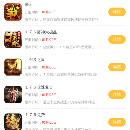
僵5
详情
开服时间：
01月/26日
版本介绍：
铭文战高攻速群旋风法群分身道群狗
１７６屠神大极品
详情
开服时间：
01月/26日
版本介绍：
超级神力+１９速度400%元素暴击+６６
召唤之皇
详情
开服时间：
01月/26日
版本介绍：
无等级玩法宠物群殴BOSS技能BUFF铭文B
１７６攻速复古
详情
开服时间：
01月/26日
版本介绍：
道士十五狗战士刀刀毒法师带神宠
１７６免费
详情
开服时间：
01月/26日
版本介绍：
简单怀旧复古三天拿沙可玩一年