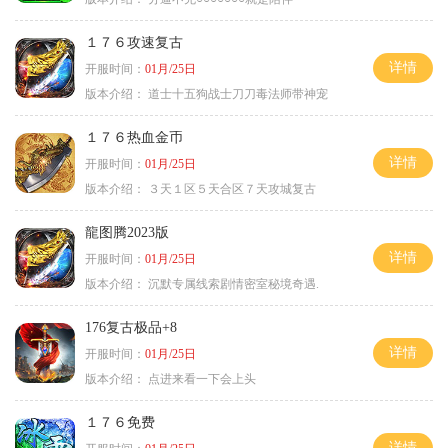
１７６攻速复古
详情
开服时间：
01月/25日
版本介绍：
道士十五狗战士刀刀毒法师带神宠
１７６热血金币
详情
开服时间：
01月/25日
版本介绍：
３天１区５天合区７天攻城复古
龍图腾2023版
详情
开服时间：
01月/25日
版本介绍：
沉默专属线索剧情密室秘境奇遇.
176复古极品+8
详情
开服时间：
01月/25日
版本介绍：
点进来看一下会上头
１７６免费
详情