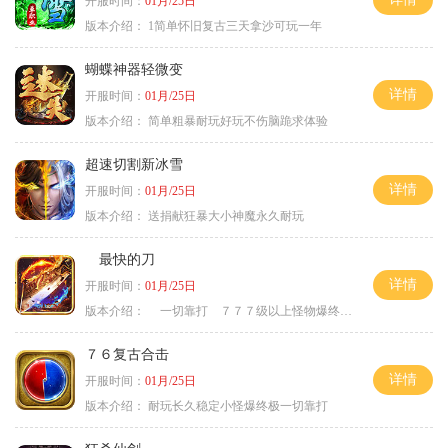
开服时间：
01月/25日
版本介绍：
1简单怀旧复古三天拿沙可玩一年
蝴蝶神器轻微变
详情
开服时间：
01月/25日
版本介绍：
简单粗暴耐玩好玩不伤脑跪求体验
超速切割新冰雪
详情
开服时间：
01月/25日
版本介绍：
送捐献狂暴大小神魔永久耐玩
最快的刀
详情
开服时间：
01月/25日
版本介绍：
一切靠打 ７７７级以上怪物爆终极
７６复古合击
详情
开服时间：
01月/25日
版本介绍：
耐玩长久稳定小怪爆终极一切靠打