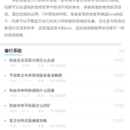
单职业超变刀刀切割手游是一款有着丰富玩法和互动性的2D游戏。
玩家可以在虚拟的游戏世界中扮演不同的角色，体验刺激的角色扮演游
戏。通过技能的运用、VIP系统的特权、装备套装的收集和挑战boss的战
斗，玩家可以不断提升自己的实力和体验到游戏的乐趣。无论是与其他玩
家进行交流和竞争，还是挑战强大的boss，这款游戏都能带给玩家不一样
的游戏体验。
修行系统
更多
热血合击流星火雨怎么合成
【详情】
时间 ： 06-09
来源 ： 第六搜服网
手游复古传奇英雄版装备攻略图
【详情】
时间 ： 12-10
来源 ： 第六搜服网
热血传奇特殊戒指什么怪爆
【详情】
时间 ： 12-16
来源 ： 第六搜服网
热血传奇手机版怎么挖矿
【详情】
时间 ： 01-12
来源 ： 第六搜服网
复古传奇武器修炼攻略
【详情】
时间 ： 05-08
来源 ： 第六搜服网