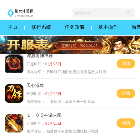
主页
修行系统
任务攻略
基本操作
游
更新时间：2026-01-25
渾源將神神器
详情
开服时间：
01月/25日
版本介绍：
赞助好打地图免费没有套路散人好混
天心沉默
详情
开服时间：
01月/25日
版本介绍：
最后净土爆率全开一切靠爆
１．８５神话火龍
详情
开服时间：
01月/25日
版本介绍：
高爆耐玩有激情全图挂机不限爆