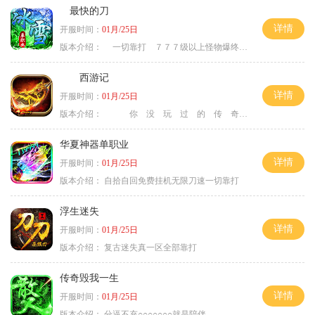
最快的刀
详情
开服时间：
01月/25日
版本介绍：
一切靠打 ７７７级以上怪物爆终极
西游记
详情
开服时间：
01月/25日
版本介绍：
你 没 玩 过 的 传 奇
华夏神器单职业
详情
开服时间：
01月/25日
版本介绍：
自拾自回免费挂机无限刀速一切靠打
浮生迷失
详情
开服时间：
01月/25日
版本介绍：
复古迷失真一区全部靠打
传奇毁我一生
详情
开服时间：
01月/25日
版本介绍：
分逼不充○○○○○○○就是陪伴