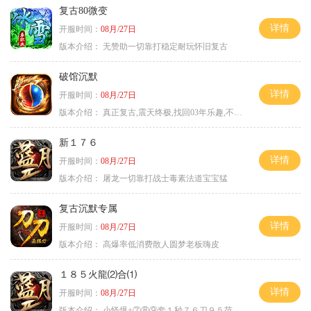
复古80微变
详情
开服时间：
08月/27日
版本介绍：
无赞助一切靠打稳定耐玩怀旧复古
破馆沉默
详情
开服时间：
08月/27日
版本介绍：
真正复古,震天终极,找回03年乐趣,不搞花里胡
新１７６
详情
开服时间：
08月/27日
版本介绍：
屠龙一切靠打战士毒素法道宝宝猛
复古沉默专属
详情
开服时间：
08月/27日
版本介绍：
高爆率低消费散人圆梦老板嗨皮
１８５火龍⑵合⑴
详情
开服时间：
08月/27日
版本介绍：
小怪爆+⑦⑧⑨套１秒７６刀９５范围捡