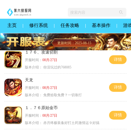
主页
修行系统
任务攻略
基本操作
游
更新时间：2025-08-15
１７６、攻速切割
详情
开服时间：
08月/27日
版本介绍：
你没玩过的768085
天龙
详情
开服时间：
08月/27日
版本介绍：
免费拾取免费？一切靠打
１．７６原始金币
详情
开服时间：
08月/27日
版本介绍：
赤月终极装备好打土药激情运９好搞