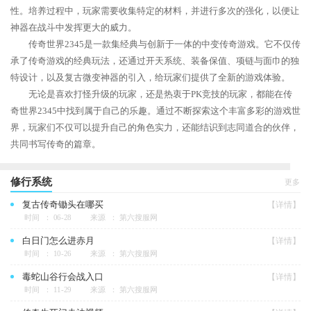
性。培养过程中，玩家需要收集特定的材料，并进行多次的强化，以便让
神器在战斗中发挥更大的威力。
传奇世界2345是一款集经典与创新于一体的中变传奇游戏。它不仅传
承了传奇游戏的经典玩法，还通过开天系统、装备保值、项链与面巾的独
特设计，以及复古微变神器的引入，给玩家们提供了全新的游戏体验。
无论是喜欢打怪升级的玩家，还是热衷于PK竞技的玩家，都能在传
奇世界2345中找到属于自己的乐趣。通过不断探索这个丰富多彩的游戏世
界，玩家们不仅可以提升自己的角色实力，还能结识到志同道合的伙伴，
共同书写传奇的篇章。
修行系统
更多
复古传奇锄头在哪买
【详情】
时间 ： 06-28
来源 ： 第六搜服网
白日门怎么进赤月
【详情】
时间 ： 10-26
来源 ： 第六搜服网
毒蛇山谷行会战入口
【详情】
时间 ： 11-29
来源 ： 第六搜服网