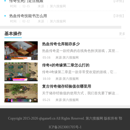
传奇生死门走法视频
【详情】
时间 ： 12-15
来源 ： 第六搜服网
热血传奇技能书怎么用
【详情】
时间 ： 02-12
来源 ： 第六搜服网
基本操作
更多
热血传奇仓库能存多少
热血传奇是一款经典的在线角色扮演游戏，其世界观、操作、技能等方面都非常丰富和多样化。在游戏中，玩家需要不断地打怪、升级、获得装备等，而想要存储这些装备，就必须要用
05-16
来源:第六搜服网
传奇4的奇缘第二章怎么打的
传奇4奇缘第二章是一款非常受欢迎的游戏，它的打法也是非常重要的。在本文中，我们将介绍传奇4奇缘第二章的打法，让玩家更好地掌握游戏的技巧。选择合适的职业在传奇4奇缘第二
10-10
来源:第六搜服网
复古传奇储存经验值在哪里用
关于储存经验值的使用方式，我们首先要了解这些经验值是专门为角色等级提升准备的储备资源。当你正常打怪获得的经验达到每日上限后，系统会自动将额外获得的经验转换为储存经
05-21
来源:第六搜服网
Copyright 2015-2026 qbgame6.cn All Rights Reserved. 第六搜服网 版权所有
鄂
ICP备2023001705号-1