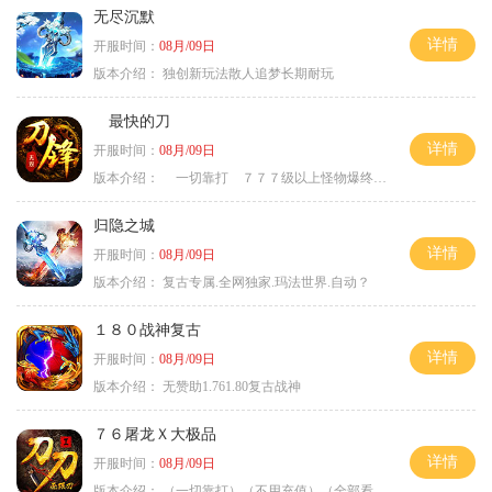
无尽沉默
详情
开服时间：
08月/09日
版本介绍：
独创新玩法散人追梦长期耐玩
最快的刀
详情
开服时间：
08月/09日
版本介绍：
一切靠打 ７７７级以上怪物爆终极
归隐之城
详情
开服时间：
08月/09日
版本介绍：
复古专属.全网独家.玛法世界.自动？
１８０战神复古
详情
开服时间：
08月/09日
版本介绍：
无赞助1.761.80复古战神
７６屠龙Ｘ大极品
详情
开服时间：
08月/09日
版本介绍：
（一切靠打）（不用充值）（全部看脸）