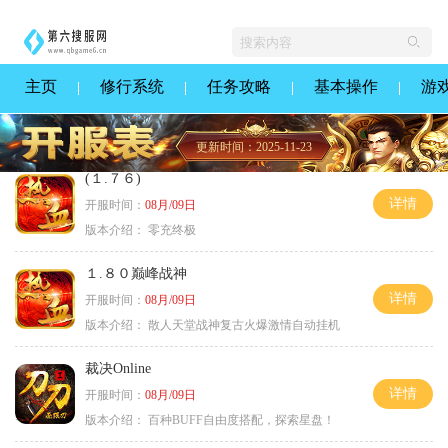
主页
修行系统
任务攻略
基本操作
游
更新时间：2025-11-23
(１.７６)
详情
开服时间：
08月/09日
版本介绍：
零充终极
１.８０巅峰战神
详情
开服时间：
08月/09日
版本介绍：
散人天堂战神复古火爆激情自动挂机
裁决Online
详情
开服时间：
08月/09日
版本介绍：
百种BUFF自由度搭配，探索星盘！