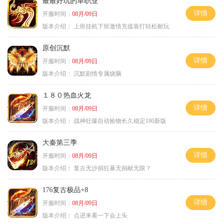
最最好玩的单职业
详情
开服时间：
08月/09日
版本介绍：
上班挂机下班激情充值靠打轻松耐玩
原创沉默
详情
开服时间：
08月/09日
版本介绍：
沉默剧情专属烧脑
１８０热血火龙
详情
开服时间：
08月/09日
版本介绍：
战神狂爆自动捡物长久稳定180新版
大秦第三季
详情
开服时间：
08月/09日
版本介绍：
复古无沙捐狂暴无捐献无限？
176复古极品+8
详情
开服时间：
08月/09日
版本介绍：
点进来看一下会上头