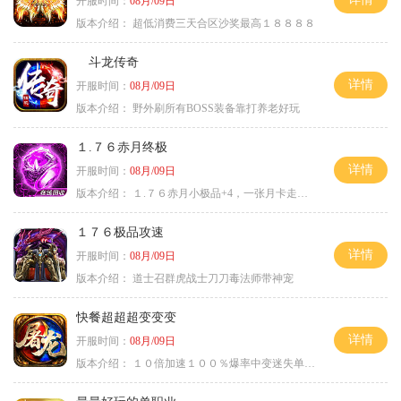
开服时间：
08月/09日
版本介绍：
超低消费三天合区沙奖最高１８８８８
斗龙传奇
详情
开服时间：
08月/09日
版本介绍：
野外刷所有BOSS装备靠打养老好玩
１.７６赤月终极
详情
开服时间：
08月/09日
版本介绍：
１.７６赤月小极品+4，一张月卡走天涯a
１７６极品攻速
详情
开服时间：
08月/09日
版本介绍：
道士召群虎战士刀刀毒法师带神宠
快餐超超超变变变
详情
开服时间：
08月/09日
版本介绍：
１０倍加速１００％爆率中变迷失单职业