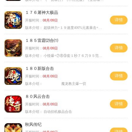
１７６屠神大极品
详情
开服时间：
08月/09日
版本介绍：
超级神力+１９速度400%元素暴击+６６
１８５雷霆⑵合⑴
详情
开服时间：
08月/09日
版本介绍：
小怪爆+⑦⑧⑨套１秒７６刀９５范围捡
１８０新版合击
详情
开服时间：
08月/09日
版本介绍：
魔龙教主爆一切
８０风云合击
详情
开服时间：
08月/09日
版本介绍：
自动挂机极品合击
秋风传纪
详情